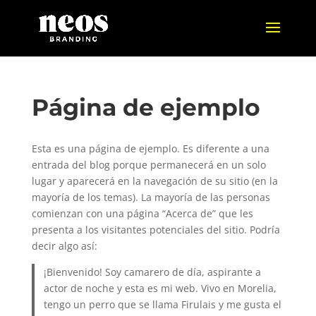
Página de ejemplo
Esta es una página de ejemplo. Es diferente a una
entrada del blog porque permanecerá en un solo
lugar y aparecerá en la navegación de su sitio (en la
mayoría de los temas). La mayoría de las personas
comienzan con una página “Acerca de” que les
presenta a los visitantes potenciales del sitio. Podría
decir algo así:
¡Bienvenido! Soy camarero de día, aspirante a
actor de noche y esta es mi web. Vivo en Morelia,
tengo un perro que se llama Firulais y me gusta el