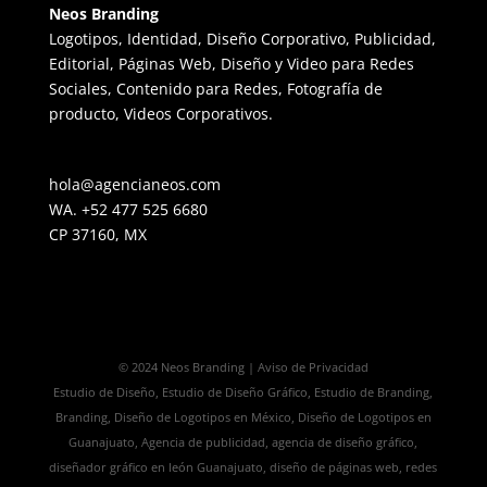
Neos Branding
Logotipos, Identidad, Diseño Corporativo, Publicidad,
Editorial, Páginas Web, Diseño y Video para Redes
Sociales, Contenido para Redes, Fotografía de
producto, Videos Corporativos.
hola@agencianeos.com
WA. +52 477 525 6680
CP 37160, MX
© 2024 Neos Branding | Aviso de Privacidad
Estudio de Diseño, Estudio de Diseño Gráfico, Estudio de Branding,
Branding, Diseño de Logotipos en México, Diseño de Logotipos en
Guanajuato, Agencia de publicidad, agencia de diseño gráfico,
diseñador gráfico en león Guanajuato, diseño de páginas web, redes